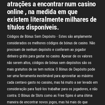
atrações a encontrar num casino
online , na medida em que
existem literalmente milhares de
títulos disponíveis.
Códigos de Bónus Sem Depósito - Estes são amplamente
considerados os melhores códigos de bónus de casino. Não
precisam de nenhum depósito e conferem ao jogador
dinheiro grátis para gastar no casino. Apesar de os valores
não serem altos, códigos de bónus sem depósitos são os
mais gratuitos de se tem notícia. O Bônus de Depósito pode
ser uma ferramenta inestimável para aproveitar ao máximo
cada centavo gasto no cassino, mas há muito a ser levado em
consideração para fazê-los trabalhar para os jogadores, e não
contra. O Bônus de Slots como as Free Spins é uma ótima
maneira de encontrar novos jogos, mas há mais do que