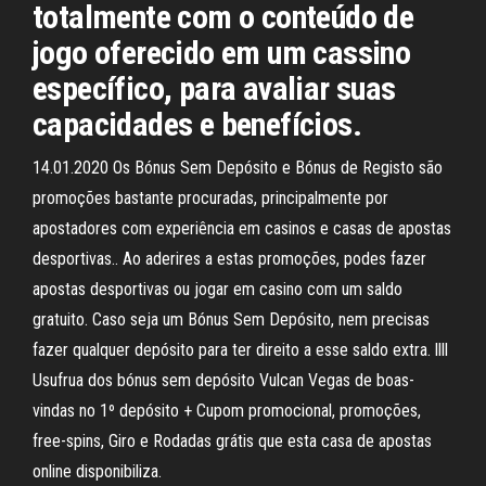
totalmente com o conteúdo de
jogo oferecido em um cassino
específico, para avaliar suas
capacidades e benefícios.
14.01.2020 Os Bónus Sem Depósito e Bónus de Registo são
promoções bastante procuradas, principalmente por
apostadores com experiência em casinos e casas de apostas
desportivas.. Ao aderires a estas promoções, podes fazer
apostas desportivas ou jogar em casino com um saldo
gratuito. Caso seja um Bónus Sem Depósito, nem precisas
fazer qualquer depósito para ter direito a esse saldo extra. llll
Usufrua dos bónus sem depósito Vulcan Vegas de boas-
vindas no 1º depósito + Cupom promocional, promoções,
free-spins, Giro e Rodadas grátis que esta casa de apostas
online disponibiliza.