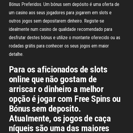
Bónus Preferidos. Um bónus sem depósito é uma oferta de
um casino aos seus jogadores para jogarem em slots e
outros jogos sem depositarem dinheiro. Registe-se
idealmente num casino de qualidade recomendado para
desfrutar destes bónus e utilize o montante oferecido ou as
rodadas grátis para conhecer os seus jogos em maior
detalhe.
Para os aficionados de slots
online que não gostam de
arriscar o dinheiro a melhor
opção é jogar com Free Spins ou
Bónus sem deposito.
Atualmente, os jogos de caça
níqueis são uma das maiores