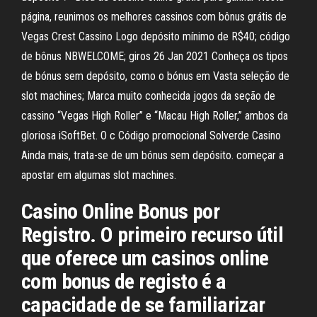
página, reunimos os melhores cassinos com bônus grátis de
Vegas Crest Cassino Logo depósito mínimo de R$40; código
de bônus NBWELCOME; giros 26 Jan 2021 Conheça os tipos
de bónus sem depósito, como o bónus em Vasta seleção de
slot machines; Marca muito conhecida jogos da seção de
cassino “Vegas High Roller” e “Macau High Roller,” ambos da
gloriosa iSoftBet. O c Código promocional Solverde Casino
Ainda mais, trata-se de um bónus sem depósito. começar a
apostar em algumas slot machines.
Casino Online Bonus por
Registro. O primeiro recurso útil
que oferece um casinos online
com bonus de registo é a
capacidade de se familiarizar