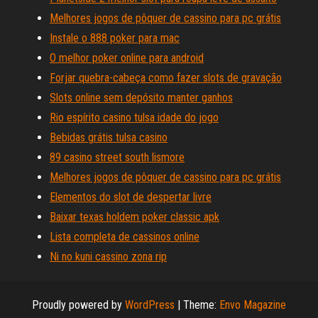
Melhores jogos de pôquer de cassino para pc grátis
Instale o 888 poker para mac
O melhor poker online para android
Forjar quebra-cabeça como fazer slots de gravação
Slots online sem depósito manter ganhos
Rio espírito casino tulsa idade do jogo
Bebidas grátis tulsa casino
89 casino street south lismore
Melhores jogos de pôquer de cassino para pc grátis
Elementos do slot de despertar livre
Baixar texas holdem poker classic apk
Lista completa de cassinos online
Ni no kuni cassino zona rip
Proudly powered by
WordPress
|
Theme:
Envo Magazine