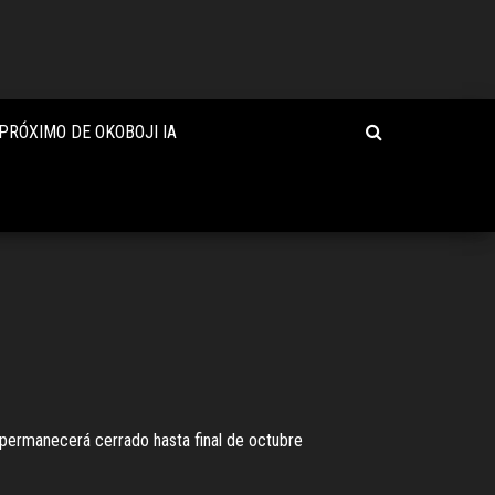
PRÓXIMO DE OKOBOJI IA
 permanecerá cerrado hasta final de octubre