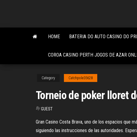
Skip
to
the
content
HOME
BATERIA DO AUTO CASINO DO PR
COROA CASINO PERTH JOGOS DE AZAR ONL
Category
Catchpole35628
Torneio de poker lloret 
By
GUEST
Gran Casino Costa Brava, uno de los espacios que m
siguiendo las instrucciones de las autoridades. Espe