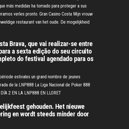
os que más medidas ha tomado para proteger a sus
peramos verles pronto. Gran Casino Costa Mijn vrouw
eweldige restaurant van het oude. De mogelijkheid
a Brava, que vai realizar-se entre
ara a sexta edição do seu circuito
mpleto do festival agendado para os
 période estivales un grand nombre de jeunes
 parada de la LNP888 La Liga Nacional de Poker 888
EL DÍA 2 EN LA LNP888 EN LLORET
elijkfeest gehouden. Het nieuwe
ering en wordt steeds minder door