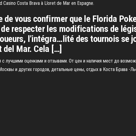
nd Casino Costa Brava à Lloret de Mar en Espagne.
 de vous confirmer que le Florida Poker
de respecter les modifications de légis
 joueurs, l’intégra…lité des tournois se
 del Mar. Cela […]
я с лучшими оценками и отзывами. От цен и наличия мест до возм
Москвы и других городов, детальные цены, отдых в Коста Брава -Л