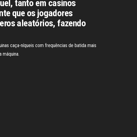
uel, tanto em casinos
ante que os jogadores
ros aleatórios, fazendo
inas caça-níqueis com frequências de batida mais
da máquina.