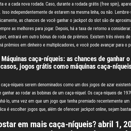
ta e a cada nova rodada. Caso, durante a rodada grátis (free spin), apar
. Isso independentemente de estarem na mesma linha, ou não. Lembre-s
ticamente, as chances de você ganhar o jackpot do slot são de aproxim
mpre as melhores para jogar. Depois, há a taxa de retorno a considerar.
pot, entrará em outro bônus de roda de prêmios. Existem três níveis 
á prêmios em dinheiro e multiplicadores, e você pode avançar para o pr
Máquinas caça-níqueis: as chances de ganhar o 
s casos, jogos grátis como máquinas caça-níquei
e caça-níqueis serem denominados como um dos jogos de azar existente
anhar ao rodar as bobinas de um caça-níquel. Os caça-níqueis de 1970 
nhá-lo, uma vez em que um jogo que tenha premiado recentemente um 
 dica é escolher jogos que, além de oferecer jackpot online, sejam bas
star em mais caça-níqueis? abril 1, 2