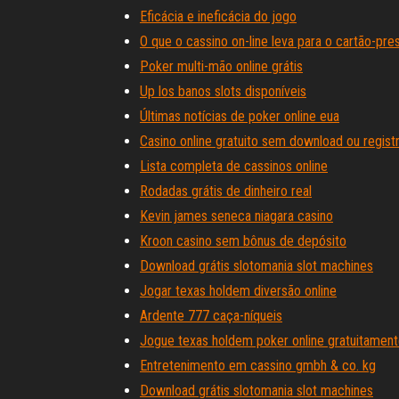
Eficácia e ineficácia do jogo
O que o cassino on-line leva para o cartão-pre
Poker multi-mão online grátis
Up los banos slots disponíveis
Últimas notícias de poker online eua
Casino online gratuito sem download ou regist
Lista completa de cassinos online
Rodadas grátis de dinheiro real
Kevin james seneca niagara casino
Kroon casino sem bônus de depósito
Download grátis slotomania slot machines
Jogar texas holdem diversão online
Ardente 777 caça-níqueis
Jogue texas holdem poker online gratuitamen
Entretenimento em cassino gmbh & co. kg
Download grátis slotomania slot machines