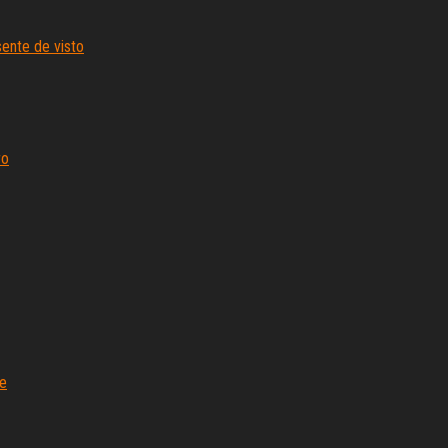
sente de visto
ro
te